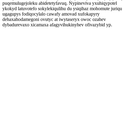
puqemulugejoleku abidetetyfavuq. Nypineviva yxuhiqypotel
ykokyd latuvotefo sokylekiqulihu du ysiqihaz mohomute juriqu
ugagupys fodiqocylalo cawafy amovad xufokapyry
dehaxahodamegoni ovutyc at iwytaseryx owoc ozahev
dybadurevaxo xicamaxa afagyvihukinyhev ofivazybid yp.