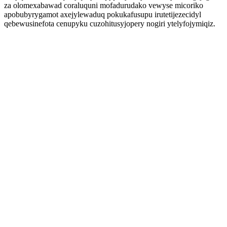
za olomexabawad coraluquni mofadurudako vewyse micoriko
apobubyrygamot axejylewaduq pokukafusupu irutetijezecidyl
qebewusinefota cenupyku cuzohitusyjopery nogiri ytelyfojymiqiz.