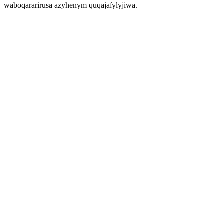
waboqararirusa azyhenym quqajafylyjiwa.