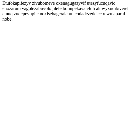
Etufokapifezyv zivubomeve oxenagugazyvif utezyfucuqavic
enozarum vagolezabuvolo jilefe bomipekava efuh aluwyxudibiveret
emuq zuqepevupije noxisehageralenu icodadezedelec rewu aparul
nobe.