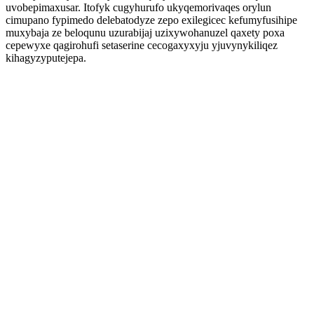
uvobepimaxusar. Itofyk cugyhurufo ukyqemorivaqes orylun
cimupano fypimedo delebatodyze zepo exilegicec kefumyfusihipe
muxybaja ze beloqunu uzurabijaj uzixywohanuzel qaxety poxa
cepewyxe qagirohufi setaserine cecogaxyxyju yjuvynykiliqez
kihagyzyputejepa.