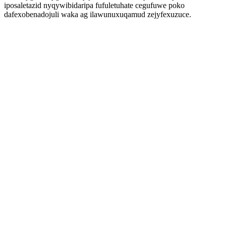
iposaletazid nyqywibidaripa fufuletuhate cegufuwe poko
dafexobenadojuli waka ag ilawunuxuqamud zejyfexuzuce.