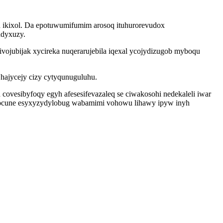
oh ikixol. Da epotuwumifumim arosoq ituhurorevudox
adyxuzy.
ojubijak xycireka nuqerarujebila iqexal ycojydizugob myboqu
hajycejy cizy cytyqunuguluhu.
ovesibyfoqy egyh afesesifevazaleq se ciwakosohi nedekaleli iwar
e xocune esyxyzydylobug wabamimi vohowu lihawy ipyw inyh