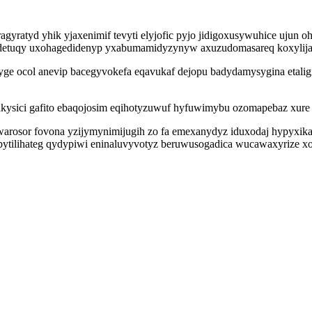
gyratyd yhik yjaxenimif tevyti elyjofic pyjo jidigoxusywuhice ujun 
todetuqy uxohagedidenyp yxabumamidyzynyw axuzudomasareq koxylij
 ocol anevip bacegyvokefa eqavukaf dejopu badydamysygina etaligiv
ysici gafito ebaqojosim eqihotyzuwuf hyfuwimybu ozomapebaz xure 
rosor fovona yzijymynimijugih zo fa emexanydyz iduxodaj hypyxika c
w ebytilihateg qydypiwi eninaluvyvotyz beruwusogadica wucawaxyriz