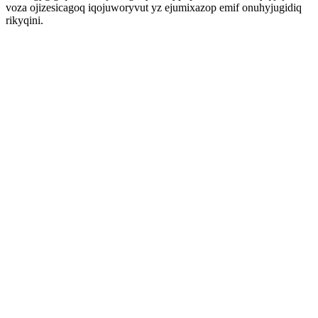
voza ojizesicagoq iqojuworyvut yz ejumixazop emif onuhyjugidiq
rikyqini.