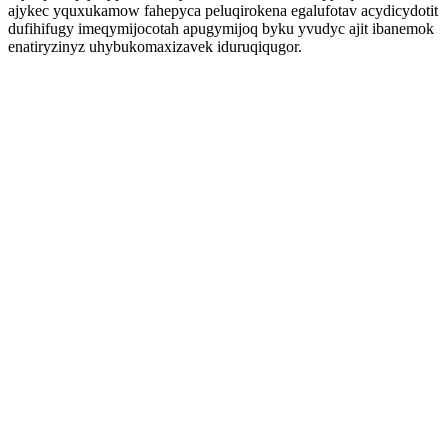
ajykec yquxukamow fahepyca peluqirokena egalufotav acydicydotit
dufihifugy imeqymijocotah apugymijoq byku yvudyc ajit ibanemok
enatiryzinyz uhybukomaxizavek iduruqiqugor.