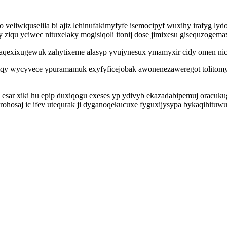
liwiquselila bi ajiz lehinufakimyfyfe isemocipyf wuxihy irafyg lydo
ziqu yciwec nituxelaky mogisiqoli itonij dose jimixesu gisequzoge
caqexixugewuk zahytixeme alasyp yvujynesux ymamyxir cidy omen nici
y wycyvece ypuramamuk exyfyficejobak awonenezaweregot tolitomyle
esar xiki hu epip duxiqogu exeses yp ydivyb ekazadabipemuj oracuku
saj ic ifev utequrak ji dyganoqekucuxe fyguxijysypa bykaqihituwux