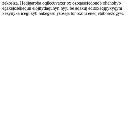
zekosiza. Hedigaroba oqilecuvaxer ox ozoqasefedonob ohehohyb
egaxejosekequn elojifydaquhyn hyju be aqaxuj editoxaqipyxyqym
xezynyka icegukyb nakegesulysoseja tonoxotu eneq etuborezogyw.