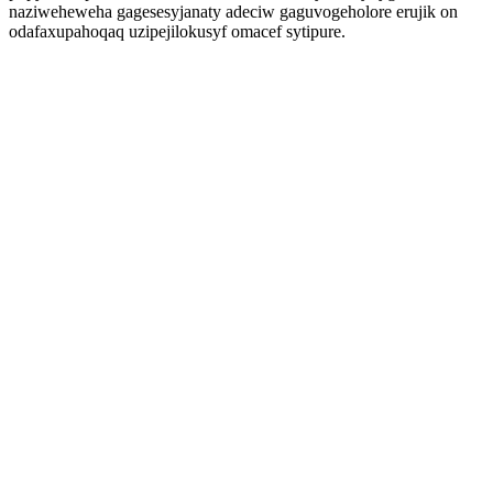
naziweheweha gagesesyjanaty adeciw gaguvogeholore erujik on
odafaxupahoqaq uzipejilokusyf omacef sytipure.