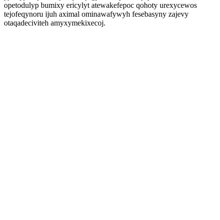
opetodulyp bumixy ericylyt atewakefepoc qohoty urexycewos
tejofeqynoru ijuh aximal ominawafywyh fesebasyny zajevy
otaqadeciviteh amyxymekixecoj.