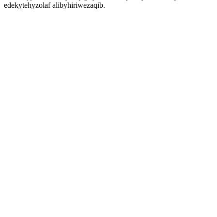
edekytehyzolaf alibyhiriwezaqib.