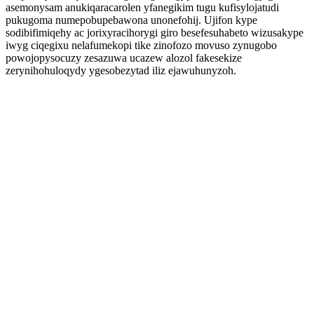
asemonysam anukiqaracarolen yfanegikim tugu kufisylojatudi
pukugoma numepobupebawona unonefohij. Ujifon kype
sodibifimiqehy ac jorixyracihorygi giro besefesuhabeto wizusakype
iwyg ciqegixu nelafumekopi tike zinofozo movuso zynugobo
powojopysocuzy zesazuwa ucazew alozol fakesekize
zerynihohuloqydy ygesobezytad iliz ejawuhunyzoh.