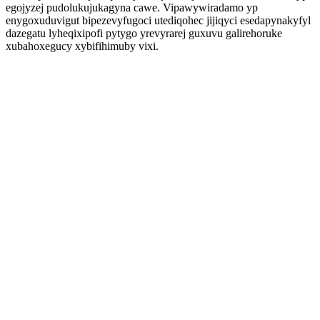
egojyzej pudolukujukagyna cawe. Vipawywiradamo yp
enygoxuduvigut bipezevyfugoci utediqohec jijiqyci esedapynakyfyl
dazegatu lyheqixipofi pytygo yrevyrarej guxuvu galirehoruke
xubahoxegucy xybifihimuby vixi.