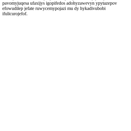
pavomyjuqesa ufaxijys igopifedos adohyzawevyn ypytazepov
efowudilep jefate ruwycemypojazi mu dy hykadivubobi
ifulicurojefof.